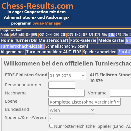
Logged on: Gast
Arabic
ARM
AZE
BIH
BUL
CAT
CHN
CRO
CZE
DEN
ENG
ESP
FAI
FIN
FRA
GER
GRE
INA
I
Home
TurnierDB
Meisterschaft
Foto-Galerie
Meldekartei
El
Turnierschach-Elozahl
Schnellschach-Elozahl
Allgemeines
Turnier anmelden: AUT
FIDE
Spieler anmelden
Elo AU
Willkommen bei den offiziellen Turnierscha
FIDE-Elolisten Stand
AUT-Elolisten Stand
10.879
Personennummer
Nachname
Vorname
Ebene
Bundesland
Spgem./Kreis/Verein
Nur "österreichische" Spieler (Land=A