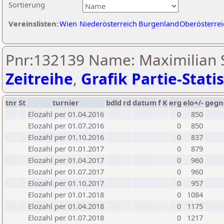
Sortierung
Vereinslisten:
Wien
Niederösterreich
Burgenland
Oberösterrei
Pnr:132139 Name: Maximilian S
Zeitreihe
,
Grafik Partie-Statis
tnr
St
turnier
bdld
rd
datum
f
K
erg
elo+/-
gegn
Elozahl per 01.04.2016
0
850
Elozahl per 01.07.2016
0
850
Elozahl per 01.10.2016
0
837
Elozahl per 01.01.2017
0
879
Elozahl per 01.04.2017
0
960
Elozahl per 01.07.2017
0
960
Elozahl per 01.10.2017
0
957
Elozahl per 01.01.2018
0
1084
Elozahl per 01.04.2018
0
1175
Elozahl per 01.07.2018
0
1217