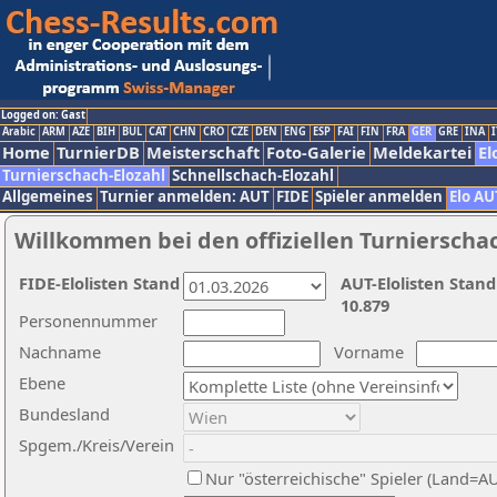
Logged on: Gast
Arabic
ARM
AZE
BIH
BUL
CAT
CHN
CRO
CZE
DEN
ENG
ESP
FAI
FIN
FRA
GER
GRE
INA
I
Home
TurnierDB
Meisterschaft
Foto-Galerie
Meldekartei
El
Turnierschach-Elozahl
Schnellschach-Elozahl
Allgemeines
Turnier anmelden: AUT
FIDE
Spieler anmelden
Elo AU
Willkommen bei den offiziellen Turnierscha
FIDE-Elolisten Stand
AUT-Elolisten Stand
10.879
Personennummer
Nachname
Vorname
Ebene
Bundesland
Spgem./Kreis/Verein
Nur "österreichische" Spieler (Land=A