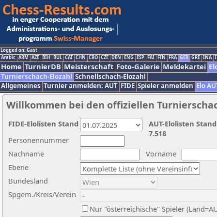
Logged on: Gast
Arabic
ARM
AZE
BIH
BUL
CAT
CHN
CRO
CZE
DEN
ENG
ESP
FAI
FIN
FRA
GER
GRE
INA
I
Home
TurnierDB
Meisterschaft
Foto-Galerie
Meldekartei
El
Turnierschach-Elozahl
Schnellschach-Elozahl
Allgemeines
Turnier anmelden: AUT
FIDE
Spieler anmelden
Elo AU
Willkommen bei den offiziellen Turnierscha
FIDE-Elolisten Stand
AUT-Elolisten Stand
7.518
Personennummer
Nachname
Vorname
Ebene
Bundesland
Spgem./Kreis/Verein
Nur "österreichische" Spieler (Land=A