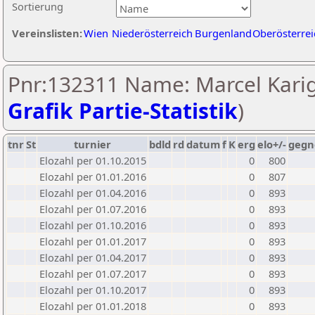
Sortierung
Vereinslisten:
Wien
Niederösterreich
Burgenland
Oberösterrei
Pnr:132311 Name: Marcel Karig
Grafik Partie-Statistik
)
tnr
St
turnier
bdld
rd
datum
f
K
erg
elo+/-
gegn
Elozahl per 01.10.2015
0
800
Elozahl per 01.01.2016
0
807
Elozahl per 01.04.2016
0
893
Elozahl per 01.07.2016
0
893
Elozahl per 01.10.2016
0
893
Elozahl per 01.01.2017
0
893
Elozahl per 01.04.2017
0
893
Elozahl per 01.07.2017
0
893
Elozahl per 01.10.2017
0
893
Elozahl per 01.01.2018
0
893