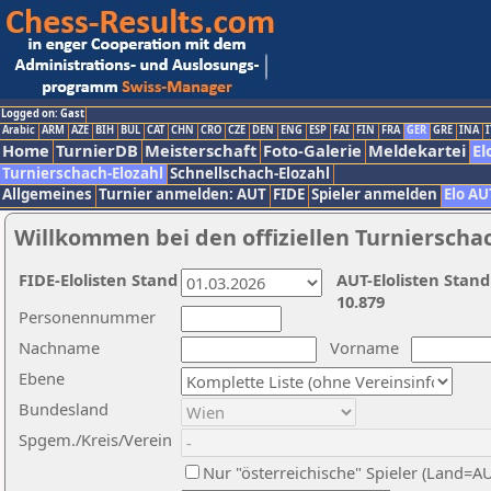
Logged on: Gast
Arabic
ARM
AZE
BIH
BUL
CAT
CHN
CRO
CZE
DEN
ENG
ESP
FAI
FIN
FRA
GER
GRE
INA
I
Home
TurnierDB
Meisterschaft
Foto-Galerie
Meldekartei
El
Turnierschach-Elozahl
Schnellschach-Elozahl
Allgemeines
Turnier anmelden: AUT
FIDE
Spieler anmelden
Elo AU
Willkommen bei den offiziellen Turnierscha
FIDE-Elolisten Stand
AUT-Elolisten Stand
10.879
Personennummer
Nachname
Vorname
Ebene
Bundesland
Spgem./Kreis/Verein
Nur "österreichische" Spieler (Land=A