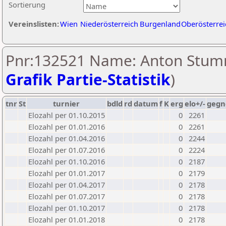
Sortierung
Vereinslisten:
Wien
Niederösterreich
Burgenland
Oberösterrei
Pnr:132521 Name: Anton Stum
Grafik Partie-Statistik
)
tnr
St
turnier
bdld
rd
datum
f
K
erg
elo+/-
gegn
Elozahl per 01.10.2015
0
2261
Elozahl per 01.01.2016
0
2261
Elozahl per 01.04.2016
0
2244
Elozahl per 01.07.2016
0
2224
Elozahl per 01.10.2016
0
2187
Elozahl per 01.01.2017
0
2179
Elozahl per 01.04.2017
0
2178
Elozahl per 01.07.2017
0
2178
Elozahl per 01.10.2017
0
2178
Elozahl per 01.01.2018
0
2178