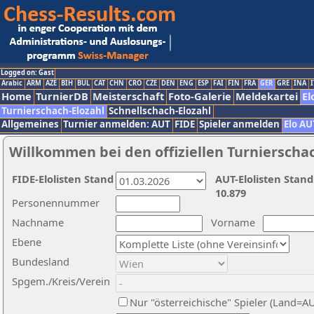
Logged on: Gast
Arabic
ARM
AZE
BIH
BUL
CAT
CHN
CRO
CZE
DEN
ENG
ESP
FAI
FIN
FRA
GER
GRE
INA
I
Home
TurnierDB
Meisterschaft
Foto-Galerie
Meldekartei
El
Turnierschach-Elozahl
Schnellschach-Elozahl
Allgemeines
Turnier anmelden: AUT
FIDE
Spieler anmelden
Elo AU
Willkommen bei den offiziellen Turnierscha
FIDE-Elolisten Stand
AUT-Elolisten Stand
10.879
Personennummer
Nachname
Vorname
Ebene
Bundesland
Spgem./Kreis/Verein
Nur "österreichische" Spieler (Land=A