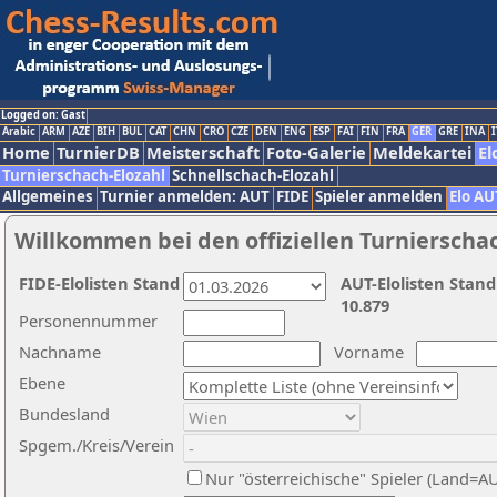
Logged on: Gast
Arabic
ARM
AZE
BIH
BUL
CAT
CHN
CRO
CZE
DEN
ENG
ESP
FAI
FIN
FRA
GER
GRE
INA
I
Home
TurnierDB
Meisterschaft
Foto-Galerie
Meldekartei
El
Turnierschach-Elozahl
Schnellschach-Elozahl
Allgemeines
Turnier anmelden: AUT
FIDE
Spieler anmelden
Elo AU
Willkommen bei den offiziellen Turnierscha
FIDE-Elolisten Stand
AUT-Elolisten Stand
10.879
Personennummer
Nachname
Vorname
Ebene
Bundesland
Spgem./Kreis/Verein
Nur "österreichische" Spieler (Land=A