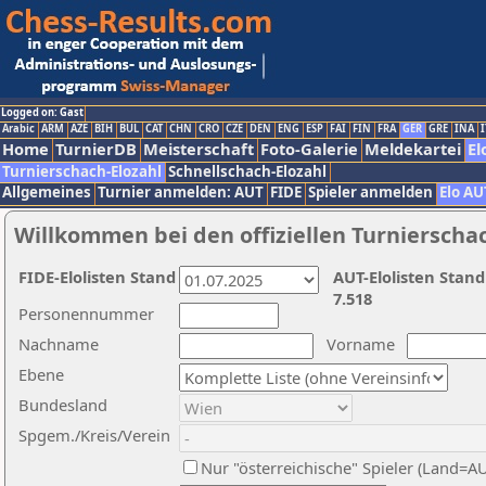
Logged on: Gast
Arabic
ARM
AZE
BIH
BUL
CAT
CHN
CRO
CZE
DEN
ENG
ESP
FAI
FIN
FRA
GER
GRE
INA
I
Home
TurnierDB
Meisterschaft
Foto-Galerie
Meldekartei
El
Turnierschach-Elozahl
Schnellschach-Elozahl
Allgemeines
Turnier anmelden: AUT
FIDE
Spieler anmelden
Elo AU
Willkommen bei den offiziellen Turnierscha
FIDE-Elolisten Stand
AUT-Elolisten Stand
7.518
Personennummer
Nachname
Vorname
Ebene
Bundesland
Spgem./Kreis/Verein
Nur "österreichische" Spieler (Land=A