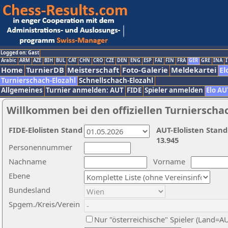
Logged on: Gast
Arabic
ARM
AZE
BIH
BUL
CAT
CHN
CRO
CZE
DEN
ENG
ESP
FAI
FIN
FRA
GER
GRE
INA
I
Home
TurnierDB
Meisterschaft
Foto-Galerie
Meldekartei
El
Turnierschach-Elozahl
Schnellschach-Elozahl
Allgemeines
Turnier anmelden: AUT
FIDE
Spieler anmelden
Elo AU
Willkommen bei den offiziellen Turnierscha
FIDE-Elolisten Stand
AUT-Elolisten Stand
13.945
Personennummer
Nachname
Vorname
Ebene
Bundesland
Spgem./Kreis/Verein
Nur "österreichische" Spieler (Land=A