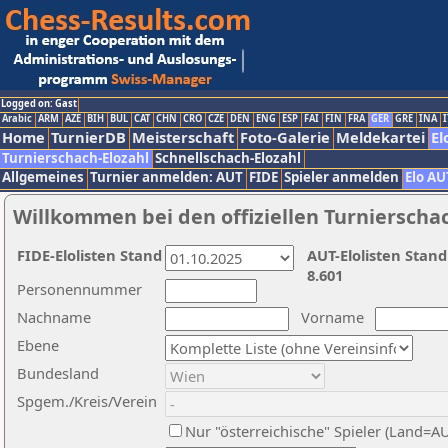
Logged on: Gast
Arabic
ARM
AZE
BIH
BUL
CAT
CHN
CRO
CZE
DEN
ENG
ESP
FAI
FIN
FRA
GER
GRE
INA
I
Home
TurnierDB
Meisterschaft
Foto-Galerie
Meldekartei
El
Turnierschach-Elozahl
Schnellschach-Elozahl
Allgemeines
Turnier anmelden: AUT
FIDE
Spieler anmelden
Elo AU
Willkommen bei den offiziellen Turnierscha
FIDE-Elolisten Stand
AUT-Elolisten Stand
8.601
Personennummer
Nachname
Vorname
Ebene
Bundesland
Spgem./Kreis/Verein
Nur "österreichische" Spieler (Land=A