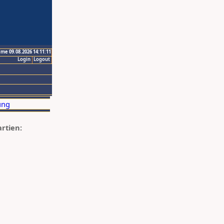
ime 09.08.2026 14:11:11
Login
Logout
artien: