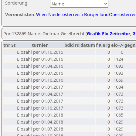
Sortierung
Vereinslisten:
Wien
Niederösterreich
Burgenland
Oberösterrei
Pnr:132869 Name: Dietmar Giselbrecht (
Grafik Elo-Zeitreihe
,
G
tnr
St
turnier
bdld
rd
datum
f
K
erg
elo+/-
gegn
Elozahl per 01.10.2015
0
0
Elozahl per 01.01.2016
0
1124
Elozahl per 01.04.2016
0
1093
Elozahl per 01.07.2016
0
1093
Elozahl per 01.10.2016
0
1069
Elozahl per 01.01.2017
0
1084
Elozahl per 01.04.2017
0
1073
Elozahl per 01.07.2017
0
1073
Elozahl per 01.10.2017
0
1073
Elozahl per 01.01.2018
0
1065
Elozahl per 01.04.2018
0
1029
Elozahl per 01.07.2018
0
1029
Elozahl per 01.10.2018
0
1029