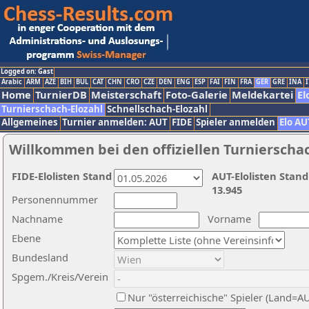
Logged on: Gast
Arabic
ARM
AZE
BIH
BUL
CAT
CHN
CRO
CZE
DEN
ENG
ESP
FAI
FIN
FRA
GER
GRE
INA
I
Home
TurnierDB
Meisterschaft
Foto-Galerie
Meldekartei
El
Turnierschach-Elozahl
Schnellschach-Elozahl
Allgemeines
Turnier anmelden: AUT
FIDE
Spieler anmelden
Elo AU
Willkommen bei den offiziellen Turnierscha
FIDE-Elolisten Stand
AUT-Elolisten Stand
13.945
Personennummer
Nachname
Vorname
Ebene
Bundesland
Spgem./Kreis/Verein
Nur "österreichische" Spieler (Land=A