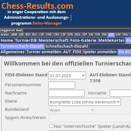
Logged on: Gast
Arabic
ARM
AZE
BIH
BUL
CAT
CHN
CRO
CZE
DEN
ENG
ESP
FAI
FIN
FRA
GER
GRE
INA
I
Home
TurnierDB
Meisterschaft
Foto-Galerie
Meldekartei
El
Turnierschach-Elozahl
Schnellschach-Elozahl
Allgemeines
Turnier anmelden: AUT
FIDE
Spieler anmelden
Elo AU
Willkommen bei den offiziellen Turnierscha
FIDE-Elolisten Stand
AUT-Elolisten Stand
7.518
Personennummer
Nachname
Vorname
Ebene
Bundesland
Spgem./Kreis/Verein
Nur "österreichische" Spieler (Land=A