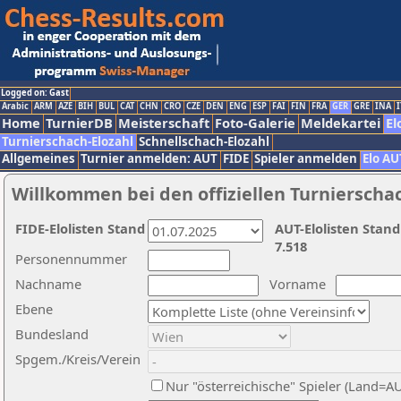
Logged on: Gast
Arabic
ARM
AZE
BIH
BUL
CAT
CHN
CRO
CZE
DEN
ENG
ESP
FAI
FIN
FRA
GER
GRE
INA
I
Home
TurnierDB
Meisterschaft
Foto-Galerie
Meldekartei
El
Turnierschach-Elozahl
Schnellschach-Elozahl
Allgemeines
Turnier anmelden: AUT
FIDE
Spieler anmelden
Elo AU
Willkommen bei den offiziellen Turnierscha
FIDE-Elolisten Stand
AUT-Elolisten Stand
7.518
Personennummer
Nachname
Vorname
Ebene
Bundesland
Spgem./Kreis/Verein
Nur "österreichische" Spieler (Land=A