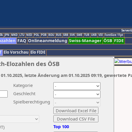
Servert
TA
JPN
MKD
LTU
NED
POL
POR
ROU
RUS
SRB
SVK
SWE
TUR
UKR
VIE
FontSize:11pt
ozahlen
FAQ
Onlineanmeldung
Swiss-Manager
ÖSB
FIDE
T
Elo Vorschau
Elo FIDE
ch-Elozahlen des ÖSB
 01.10.2025, letzte Änderung am 01.10.2025 09:19, gewertete P
Kategorie
Geschlecht
Spielberechtigung
Top 100
UT)