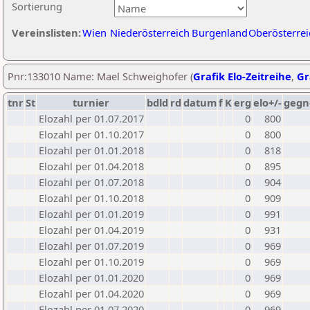
Sortierung
Vereinslisten:
Wien
Niederösterreich
Burgenland
Oberösterrei
Pnr:133010 Name: Mael Schweighofer (
Grafik Elo-Zeitreihe
,
Gr
tnr
St
turnier
bdld
rd
datum
f
K
erg
elo+/-
gegn
Elozahl per 01.07.2017
0
800
Elozahl per 01.10.2017
0
800
Elozahl per 01.01.2018
0
818
Elozahl per 01.04.2018
0
895
Elozahl per 01.07.2018
0
904
Elozahl per 01.10.2018
0
909
Elozahl per 01.01.2019
0
991
Elozahl per 01.04.2019
0
931
Elozahl per 01.07.2019
0
969
Elozahl per 01.10.2019
0
969
Elozahl per 01.01.2020
0
969
Elozahl per 01.04.2020
0
969
Elozahl per 01.07.2020
0
969