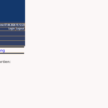
ime 07.08.2026 15:12:23
Login
Logout
artien: