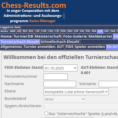
Logged on: Gast
Arabic
ARM
AZE
BIH
BUL
CAT
CHN
CRO
CZE
DEN
ENG
ESP
FAI
FIN
FRA
GER
GRE
INA
I
Home
TurnierDB
Meisterschaft
Foto-Galerie
Meldekartei
El
Turnierschach-Elozahl
Schnellschach-Elozahl
Allgemeines
Turnier anmelden: AUT
FIDE
Spieler anmelden
Elo AU
Willkommen bei den offiziellen Turnierscha
FIDE-Elolisten Stand
AUT-Elolisten Stand
8.601
Personennummer
Nachname
Vorname
Ebene
Bundesland
Spgem./Kreis/Verein
Nur "österreichische" Spieler (Land=A