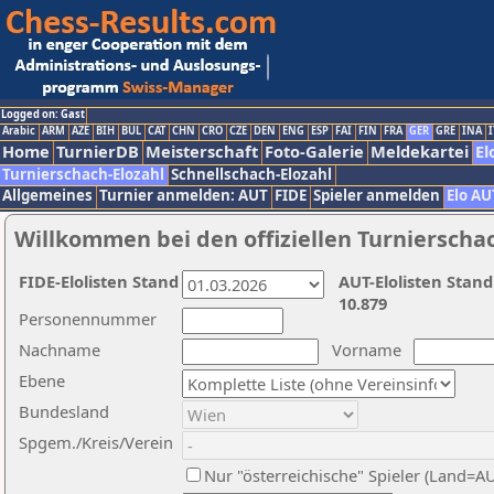
Logged on: Gast
Arabic
ARM
AZE
BIH
BUL
CAT
CHN
CRO
CZE
DEN
ENG
ESP
FAI
FIN
FRA
GER
GRE
INA
I
Home
TurnierDB
Meisterschaft
Foto-Galerie
Meldekartei
El
Turnierschach-Elozahl
Schnellschach-Elozahl
Allgemeines
Turnier anmelden: AUT
FIDE
Spieler anmelden
Elo AU
Willkommen bei den offiziellen Turnierscha
FIDE-Elolisten Stand
AUT-Elolisten Stand
10.879
Personennummer
Nachname
Vorname
Ebene
Bundesland
Spgem./Kreis/Verein
Nur "österreichische" Spieler (Land=A