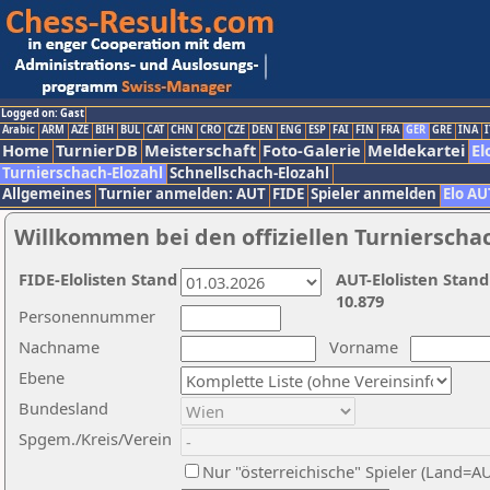
Logged on: Gast
Arabic
ARM
AZE
BIH
BUL
CAT
CHN
CRO
CZE
DEN
ENG
ESP
FAI
FIN
FRA
GER
GRE
INA
I
Home
TurnierDB
Meisterschaft
Foto-Galerie
Meldekartei
El
Turnierschach-Elozahl
Schnellschach-Elozahl
Allgemeines
Turnier anmelden: AUT
FIDE
Spieler anmelden
Elo AU
Willkommen bei den offiziellen Turnierscha
FIDE-Elolisten Stand
AUT-Elolisten Stand
10.879
Personennummer
Nachname
Vorname
Ebene
Bundesland
Spgem./Kreis/Verein
Nur "österreichische" Spieler (Land=A