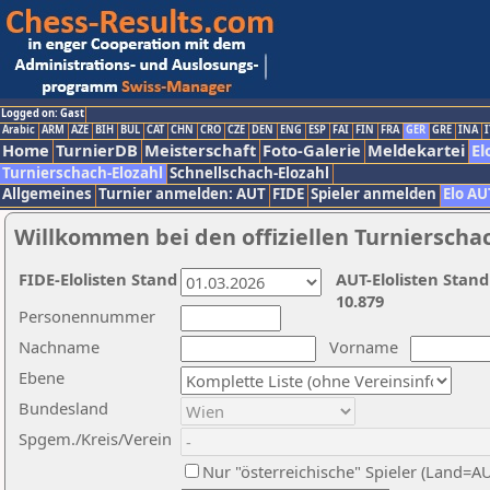
Logged on: Gast
Arabic
ARM
AZE
BIH
BUL
CAT
CHN
CRO
CZE
DEN
ENG
ESP
FAI
FIN
FRA
GER
GRE
INA
I
Home
TurnierDB
Meisterschaft
Foto-Galerie
Meldekartei
El
Turnierschach-Elozahl
Schnellschach-Elozahl
Allgemeines
Turnier anmelden: AUT
FIDE
Spieler anmelden
Elo AU
Willkommen bei den offiziellen Turnierscha
FIDE-Elolisten Stand
AUT-Elolisten Stand
10.879
Personennummer
Nachname
Vorname
Ebene
Bundesland
Spgem./Kreis/Verein
Nur "österreichische" Spieler (Land=A