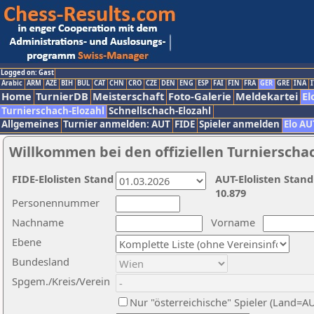
Logged on: Gast
Arabic
ARM
AZE
BIH
BUL
CAT
CHN
CRO
CZE
DEN
ENG
ESP
FAI
FIN
FRA
GER
GRE
INA
I
Home
TurnierDB
Meisterschaft
Foto-Galerie
Meldekartei
El
Turnierschach-Elozahl
Schnellschach-Elozahl
Allgemeines
Turnier anmelden: AUT
FIDE
Spieler anmelden
Elo AU
Willkommen bei den offiziellen Turnierscha
FIDE-Elolisten Stand
AUT-Elolisten Stand
10.879
Personennummer
Nachname
Vorname
Ebene
Bundesland
Spgem./Kreis/Verein
Nur "österreichische" Spieler (Land=A