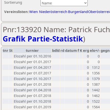
Sortierung
Vereinslisten:
Wien
Niederösterreich
Burgenland
Oberösterrei
Pnr:133920 Name: Patrick Fuch
Grafik Partie-Statistik
)
tnr
St
turnier
bdld
rd
datum
f
K
erg
elo+/-
gegn
Elozahl per 01.10.2016
0
0
Elozahl per 01.01.2017
0
0
Elozahl per 01.04.2017
0
1312
Elozahl per 01.07.2017
0
1356
Elozahl per 01.10.2017
0
1379
Elozahl per 01.01.2018
0
1387
Elozahl per 01.04.2018
0
1442
Elozahl per 01.07.2018
0
1462
Elozahl per 01.10.2018
0
1522
Elozahl per 01.01.2019
0
1564