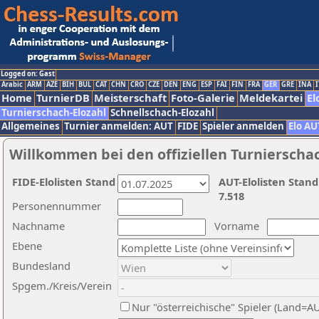
Logged on: Gast
Arabic
ARM
AZE
BIH
BUL
CAT
CHN
CRO
CZE
DEN
ENG
ESP
FAI
FIN
FRA
GER
GRE
INA
I
Home
TurnierDB
Meisterschaft
Foto-Galerie
Meldekartei
El
Turnierschach-Elozahl
Schnellschach-Elozahl
Allgemeines
Turnier anmelden: AUT
FIDE
Spieler anmelden
Elo AU
Willkommen bei den offiziellen Turnierscha
FIDE-Elolisten Stand
AUT-Elolisten Stand
7.518
Personennummer
Nachname
Vorname
Ebene
Bundesland
Spgem./Kreis/Verein
Nur "österreichische" Spieler (Land=A