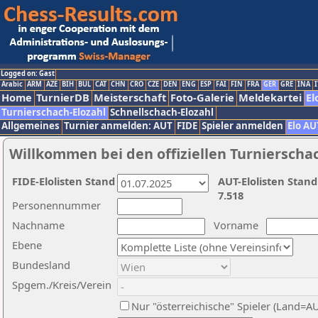
Logged on: Gast
Arabic
ARM
AZE
BIH
BUL
CAT
CHN
CRO
CZE
DEN
ENG
ESP
FAI
FIN
FRA
GER
GRE
INA
I
Home
TurnierDB
Meisterschaft
Foto-Galerie
Meldekartei
El
Turnierschach-Elozahl
Schnellschach-Elozahl
Allgemeines
Turnier anmelden: AUT
FIDE
Spieler anmelden
Elo AU
Willkommen bei den offiziellen Turnierscha
FIDE-Elolisten Stand
AUT-Elolisten Stand
7.518
Personennummer
Nachname
Vorname
Ebene
Bundesland
Spgem./Kreis/Verein
Nur "österreichische" Spieler (Land=A