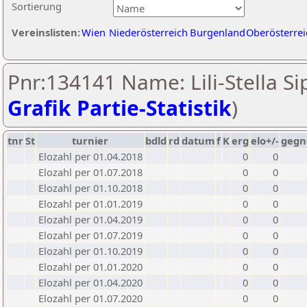
Sortierung
Vereinslisten:
Wien
Niederösterreich
Burgenland
Oberösterrei
Pnr:134141 Name: Lili-Stella Si
Grafik Partie-Statistik
)
tnr
St
turnier
bdld
rd
datum
f
K
erg
elo+/-
gegn
Elozahl per 01.04.2018
0
0
Elozahl per 01.07.2018
0
0
Elozahl per 01.10.2018
0
0
Elozahl per 01.01.2019
0
0
Elozahl per 01.04.2019
0
0
Elozahl per 01.07.2019
0
0
Elozahl per 01.10.2019
0
0
Elozahl per 01.01.2020
0
0
Elozahl per 01.04.2020
0
0
Elozahl per 01.07.2020
0
0