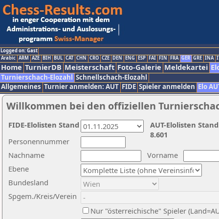
Logged on: Gast
Arabic
ARM
AZE
BIH
BUL
CAT
CHN
CRO
CZE
DEN
ENG
ESP
FAI
FIN
FRA
GER
GRE
INA
I
Home
TurnierDB
Meisterschaft
Foto-Galerie
Meldekartei
El
Turnierschach-Elozahl
Schnellschach-Elozahl
Allgemeines
Turnier anmelden: AUT
FIDE
Spieler anmelden
Elo AU
Willkommen bei den offiziellen Turnierscha
FIDE-Elolisten Stand
AUT-Elolisten Stand
8.601
Personennummer
Nachname
Vorname
Ebene
Bundesland
Spgem./Kreis/Verein
Nur "österreichische" Spieler (Land=A