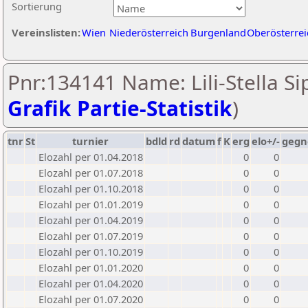
Sortierung
Vereinslisten:
Wien
Niederösterreich
Burgenland
Oberösterrei
Pnr:134141 Name: Lili-Stella Si
Grafik Partie-Statistik
)
tnr
St
turnier
bdld
rd
datum
f
K
erg
elo+/-
gegn
Elozahl per 01.04.2018
0
0
Elozahl per 01.07.2018
0
0
Elozahl per 01.10.2018
0
0
Elozahl per 01.01.2019
0
0
Elozahl per 01.04.2019
0
0
Elozahl per 01.07.2019
0
0
Elozahl per 01.10.2019
0
0
Elozahl per 01.01.2020
0
0
Elozahl per 01.04.2020
0
0
Elozahl per 01.07.2020
0
0