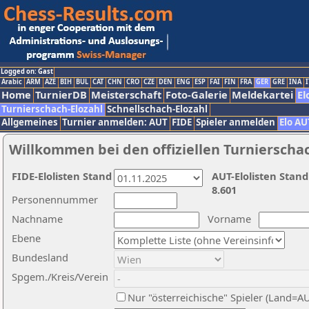
Logged on: Gast
Arabic
ARM
AZE
BIH
BUL
CAT
CHN
CRO
CZE
DEN
ENG
ESP
FAI
FIN
FRA
GER
GRE
INA
I
Home
TurnierDB
Meisterschaft
Foto-Galerie
Meldekartei
El
Turnierschach-Elozahl
Schnellschach-Elozahl
Allgemeines
Turnier anmelden: AUT
FIDE
Spieler anmelden
Elo AU
Willkommen bei den offiziellen Turnierscha
FIDE-Elolisten Stand
AUT-Elolisten Stand
8.601
Personennummer
Nachname
Vorname
Ebene
Bundesland
Spgem./Kreis/Verein
Nur "österreichische" Spieler (Land=A