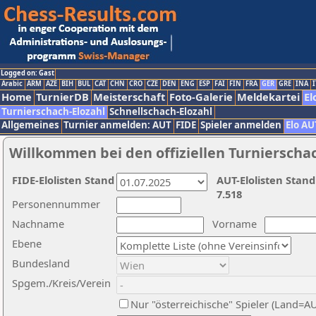
Logged on: Gast
Arabic
ARM
AZE
BIH
BUL
CAT
CHN
CRO
CZE
DEN
ENG
ESP
FAI
FIN
FRA
GER
GRE
INA
I
Home
TurnierDB
Meisterschaft
Foto-Galerie
Meldekartei
El
Turnierschach-Elozahl
Schnellschach-Elozahl
Allgemeines
Turnier anmelden: AUT
FIDE
Spieler anmelden
Elo AU
Willkommen bei den offiziellen Turnierscha
FIDE-Elolisten Stand
AUT-Elolisten Stand
7.518
Personennummer
Nachname
Vorname
Ebene
Bundesland
Spgem./Kreis/Verein
Nur "österreichische" Spieler (Land=A