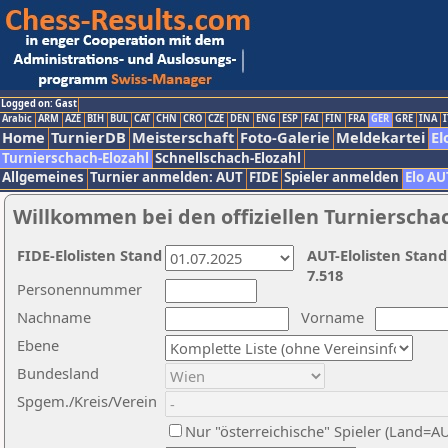
Logged on: Gast
Arabic
ARM
AZE
BIH
BUL
CAT
CHN
CRO
CZE
DEN
ENG
ESP
FAI
FIN
FRA
GER
GRE
INA
I
Home
TurnierDB
Meisterschaft
Foto-Galerie
Meldekartei
El
Turnierschach-Elozahl
Schnellschach-Elozahl
Allgemeines
Turnier anmelden: AUT
FIDE
Spieler anmelden
Elo AU
Willkommen bei den offiziellen Turnierscha
FIDE-Elolisten Stand
AUT-Elolisten Stand
7.518
Personennummer
Nachname
Vorname
Ebene
Bundesland
Spgem./Kreis/Verein
Nur "österreichische" Spieler (Land=A