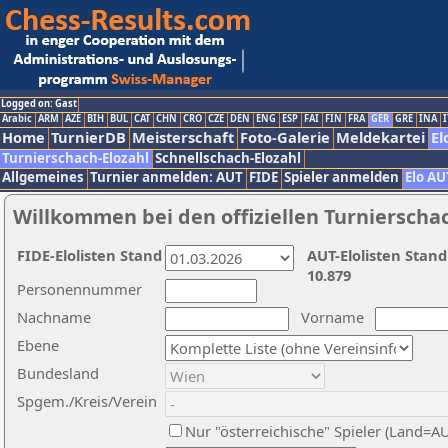
Logged on: Gast
Arabic
ARM
AZE
BIH
BUL
CAT
CHN
CRO
CZE
DEN
ENG
ESP
FAI
FIN
FRA
GER
GRE
INA
I
Home
TurnierDB
Meisterschaft
Foto-Galerie
Meldekartei
El
Turnierschach-Elozahl
Schnellschach-Elozahl
Allgemeines
Turnier anmelden: AUT
FIDE
Spieler anmelden
Elo AU
Willkommen bei den offiziellen Turnierscha
FIDE-Elolisten Stand
AUT-Elolisten Stand
10.879
Personennummer
Nachname
Vorname
Ebene
Bundesland
Spgem./Kreis/Verein
Nur "österreichische" Spieler (Land=A