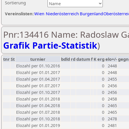
Sortierung
Vereinslisten:
Wien
Niederösterreich
Burgenland
Oberösterrei
Pnr:134416 Name: Radoslaw Ga
Grafik Partie-Statistik
)
tnr
St
turnier
bdld
rd
datum
f
K
erg
elo+/-
gegn
Elozahl per 01.10.2016
0
2448
Elozahl per 01.01.2017
0
2448
Elozahl per 01.04.2017
0
2455
Elozahl per 01.07.2017
0
2456
Elozahl per 01.10.2017
0
2456
Elozahl per 01.01.2018
0
2458
Elozahl per 01.04.2018
0
2465
Elozahl per 01.07.2018
0
2465
Elozahl per 01.10.2018
0
2478
Elozahl per 01.01.2019
0
2481