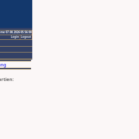
ime 07.08.2026 05:56:00
Login
Logout
artien: