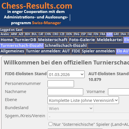
Logged on: Gast
Arabic
ARM
AZE
BIH
BUL
CAT
CHN
CRO
CZE
DEN
ENG
ESP
FAI
FIN
FRA
GER
GRE
INA
I
Home
TurnierDB
Meisterschaft
Foto-Galerie
Meldekartei
El
Turnierschach-Elozahl
Schnellschach-Elozahl
Allgemeines
Turnier anmelden: AUT
FIDE
Spieler anmelden
Elo AU
Willkommen bei den offiziellen Turnierscha
FIDE-Elolisten Stand
AUT-Elolisten Stand
10.879
Personennummer
Nachname
Vorname
Ebene
Bundesland
Spgem./Kreis/Verein
Nur "österreichische" Spieler (Land=A