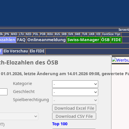
Servert
TA
JPN
MKD
LTU
NED
POL
POR
ROU
RUS
SRB
SVK
SWE
TUR
UKR
VIE
FontSize:11pt
ozahlen
FAQ
Onlineanmeldung
Swiss-Manager
ÖSB
FIDE
T
Elo Vorschau
Elo FIDE
ch-Elozahlen des ÖSB
 01.01.2026, letzte Änderung am 14.01.2026 09:08, gewertete P
Kategorie
Geschlecht
Spielberechtigung
Top 100
UT)