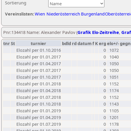
Sortierung
Vereinslisten:
Wien
Niederösterreich
Burgenland
Oberösterrei
Pnr:134418 Name: Alexander Pavlov (
Grafik Elo-Zeitreihe
,
Graf
tnr
St
turnier
bdld
rd
datum
f
K
erg
elo+/-
gegn
Elozahl per 01.10.2016
0
1072
Elozahl per 01.01.2017
0
1040
Elozahl per 01.04.2017
0
1050
Elozahl per 01.07.2017
0
1050
Elozahl per 01.10.2017
0
1051
Elozahl per 01.01.2018
0
1152
Elozahl per 01.04.2018
0
1174
Elozahl per 01.07.2018
0
1152
Elozahl per 01.10.2018
0
1143
Elozahl per 01.01.2019
0
1105
Elozahl per 01.04.2019
0
1201
Elozahl per 01.07.2019
0
1178
Elozahl per 01.10.2019
0
1203