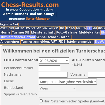
Logged on: Gast
Arabic
ARM
AZE
BIH
BUL
CAT
CHN
CRO
CZE
DEN
ENG
ESP
FAI
FIN
FRA
GER
GRE
INA
I
Home
TurnierDB
Meisterschaft
Foto-Galerie
Meldekartei
El
Turnierschach-Elozahl
Schnellschach-Elozahl
Allgemeines
Turnier anmelden: AUT
FIDE
Spieler anmelden
Elo AU
Willkommen bei den offiziellen Turnierscha
FIDE-Elolisten Stand
AUT-Elolisten Stand
13.945
Personennummer
Nachname
Vorname
Ebene
Bundesland
Spgem./Kreis/Verein
Nur "österreichische" Spieler (Land=A