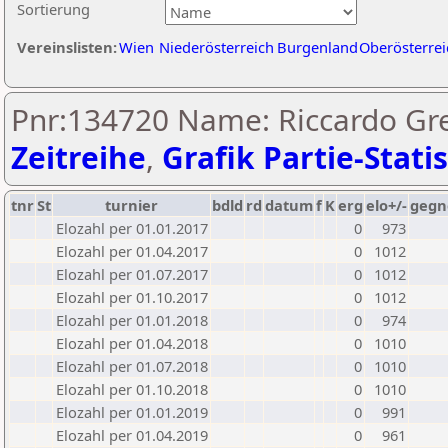
Sortierung
Vereinslisten:
Wien
Niederösterreich
Burgenland
Oberösterrei
Pnr:134720 Name: Riccardo Gre
Zeitreihe
,
Grafik Partie-Statis
tnr
St
turnier
bdld
rd
datum
f
K
erg
elo+/-
gegn
Elozahl per 01.01.2017
0
973
Elozahl per 01.04.2017
0
1012
Elozahl per 01.07.2017
0
1012
Elozahl per 01.10.2017
0
1012
Elozahl per 01.01.2018
0
974
Elozahl per 01.04.2018
0
1010
Elozahl per 01.07.2018
0
1010
Elozahl per 01.10.2018
0
1010
Elozahl per 01.01.2019
0
991
Elozahl per 01.04.2019
0
961