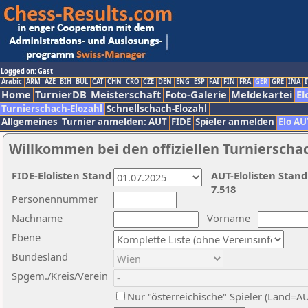
Logged on: Gast
Arabic
ARM
AZE
BIH
BUL
CAT
CHN
CRO
CZE
DEN
ENG
ESP
FAI
FIN
FRA
GER
GRE
INA
I
Home
TurnierDB
Meisterschaft
Foto-Galerie
Meldekartei
El
Turnierschach-Elozahl
Schnellschach-Elozahl
Allgemeines
Turnier anmelden: AUT
FIDE
Spieler anmelden
Elo AU
Willkommen bei den offiziellen Turnierscha
FIDE-Elolisten Stand
AUT-Elolisten Stand
7.518
Personennummer
Nachname
Vorname
Ebene
Bundesland
Spgem./Kreis/Verein
Nur "österreichische" Spieler (Land=A