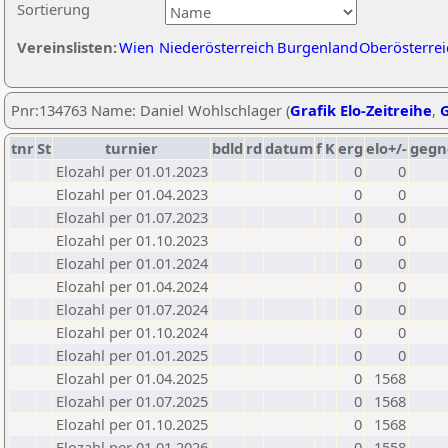
Sortierung
Vereinslisten:
Wien
Niederösterreich
Burgenland
Oberösterrei
Pnr:134763 Name: Daniel Wohlschlager (
Grafik Elo-Zeitreihe
,
G
tnr
St
turnier
bdld
rd
datum
f
K
erg
elo+/-
gegn
Elozahl per 01.01.2023
0
0
Elozahl per 01.04.2023
0
0
Elozahl per 01.07.2023
0
0
Elozahl per 01.10.2023
0
0
Elozahl per 01.01.2024
0
0
Elozahl per 01.04.2024
0
0
Elozahl per 01.07.2024
0
0
Elozahl per 01.10.2024
0
0
Elozahl per 01.01.2025
0
0
Elozahl per 01.04.2025
0
1568
Elozahl per 01.07.2025
0
1568
Elozahl per 01.10.2025
0
1568
Elozahl per 01.01.2026
0
1558