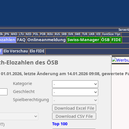
Servert
TA
JPN
MKD
LTU
NED
POL
POR
ROU
RUS
SRB
SVK
SWE
TUR
UKR
VIE
FontSize:11pt
ozahlen
FAQ
Onlineanmeldung
Swiss-Manager
ÖSB
FIDE
T
Elo Vorschau
Elo FIDE
ch-Elozahlen des ÖSB
 01.01.2026, letzte Änderung am 14.01.2026 09:08, gewertete P
Kategorie
Geschlecht
Spielberechtigung
Top 100
UT)