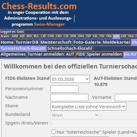
Logged on: Gast
Arabic
ARM
AZE
BIH
BUL
CAT
CHN
CRO
CZE
DEN
ENG
ESP
FAI
FIN
FRA
GER
GRE
INA
I
Home
TurnierDB
Meisterschaft
Foto-Galerie
Meldekartei
El
Turnierschach-Elozahl
Schnellschach-Elozahl
Allgemeines
Turnier anmelden: AUT
FIDE
Spieler anmelden
Elo AU
Willkommen bei den offiziellen Turnierscha
FIDE-Elolisten Stand
AUT-Elolisten Stand
10.879
Personennummer
Nachname
Vorname
Ebene
Bundesland
Spgem./Kreis/Verein
Nur "österreichische" Spieler (Land=A