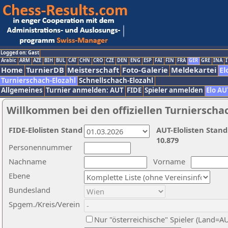
Logged on: Gast
Arabic
ARM
AZE
BIH
BUL
CAT
CHN
CRO
CZE
DEN
ENG
ESP
FAI
FIN
FRA
GER
GRE
INA
I
Home
TurnierDB
Meisterschaft
Foto-Galerie
Meldekartei
El
Turnierschach-Elozahl
Schnellschach-Elozahl
Allgemeines
Turnier anmelden: AUT
FIDE
Spieler anmelden
Elo AU
Willkommen bei den offiziellen Turnierscha
FIDE-Elolisten Stand
AUT-Elolisten Stand
10.879
Personennummer
Nachname
Vorname
Ebene
Bundesland
Spgem./Kreis/Verein
Nur "österreichische" Spieler (Land=A