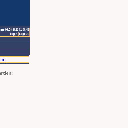
ime 08.08.2026 12:00:42
Login
Logout
artien: