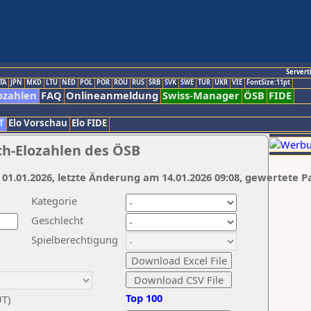
Servert
TA
JPN
MKD
LTU
NED
POL
POR
ROU
RUS
SRB
SVK
SWE
TUR
UKR
VIE
FontSize:11pt
ozahlen
FAQ
Onlineanmeldung
Swiss-Manager
ÖSB
FIDE
T
Elo Vorschau
Elo FIDE
ch-Elozahlen des ÖSB
 01.01.2026, letzte Änderung am 14.01.2026 09:08, gewertete P
Kategorie
Geschlecht
Spielberechtigung
Top 100
UT)