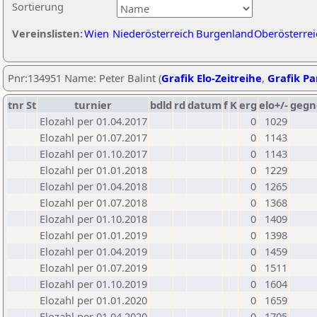
Sortierung
Vereinslisten:
Wien
Niederösterreich
Burgenland
Oberösterrei
Pnr:134951 Name: Peter Balint (
Grafik Elo-Zeitreihe
,
Grafik Par
tnr
St
turnier
bdld
rd
datum
f
K
erg
elo+/-
gegn
Elozahl per 01.04.2017
0
1029
Elozahl per 01.07.2017
0
1143
Elozahl per 01.10.2017
0
1143
Elozahl per 01.01.2018
0
1229
Elozahl per 01.04.2018
0
1265
Elozahl per 01.07.2018
0
1368
Elozahl per 01.10.2018
0
1409
Elozahl per 01.01.2019
0
1398
Elozahl per 01.04.2019
0
1459
Elozahl per 01.07.2019
0
1511
Elozahl per 01.10.2019
0
1604
Elozahl per 01.01.2020
0
1659
Elozahl per 01.04.2020
0
1705