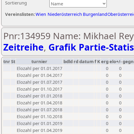
Sortierung
Vereinslisten:
Wien
Niederösterreich
Burgenland
Oberösterrei
Pnr:134959 Name: Mikhael Reyk
Zeitreihe
,
Grafik Partie-Statis
tnr
St
turnier
bdld
rd
datum
f
K
erg
elo+/-
gegn
Elozahl per 01.01.2017
0
0
Elozahl per 01.04.2017
0
0
Elozahl per 01.07.2017
0
0
Elozahl per 01.10.2017
0
0
Elozahl per 01.01.2018
0
0
Elozahl per 01.04.2018
0
0
Elozahl per 01.07.2018
0
0
Elozahl per 01.10.2018
0
0
Elozahl per 01.01.2019
0
0
Elozahl per 01.04.2019
0
0