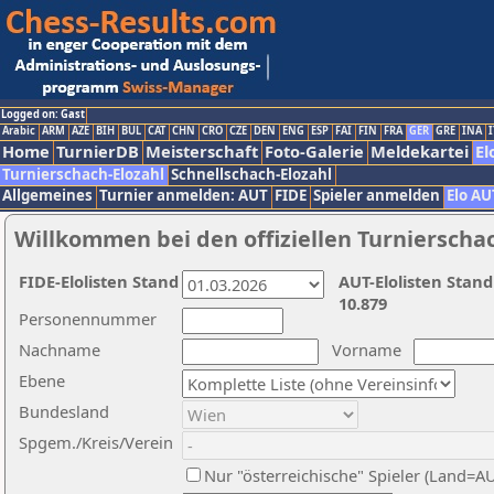
Logged on: Gast
Arabic
ARM
AZE
BIH
BUL
CAT
CHN
CRO
CZE
DEN
ENG
ESP
FAI
FIN
FRA
GER
GRE
INA
I
Home
TurnierDB
Meisterschaft
Foto-Galerie
Meldekartei
El
Turnierschach-Elozahl
Schnellschach-Elozahl
Allgemeines
Turnier anmelden: AUT
FIDE
Spieler anmelden
Elo AU
Willkommen bei den offiziellen Turnierscha
FIDE-Elolisten Stand
AUT-Elolisten Stand
10.879
Personennummer
Nachname
Vorname
Ebene
Bundesland
Spgem./Kreis/Verein
Nur "österreichische" Spieler (Land=A