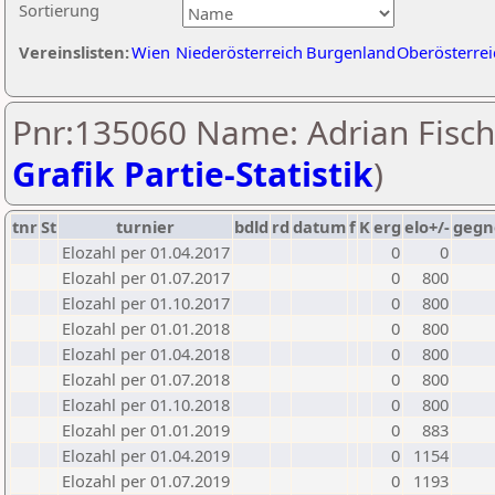
Sortierung
Vereinslisten:
Wien
Niederösterreich
Burgenland
Oberösterrei
Pnr:135060 Name: Adrian Fisch
Grafik Partie-Statistik
)
tnr
St
turnier
bdld
rd
datum
f
K
erg
elo+/-
gegn
Elozahl per 01.04.2017
0
0
Elozahl per 01.07.2017
0
800
Elozahl per 01.10.2017
0
800
Elozahl per 01.01.2018
0
800
Elozahl per 01.04.2018
0
800
Elozahl per 01.07.2018
0
800
Elozahl per 01.10.2018
0
800
Elozahl per 01.01.2019
0
883
Elozahl per 01.04.2019
0
1154
Elozahl per 01.07.2019
0
1193