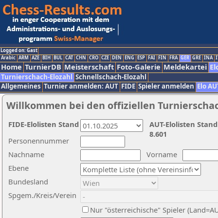
Logged on: Gast
Arabic
ARM
AZE
BIH
BUL
CAT
CHN
CRO
CZE
DEN
ENG
ESP
FAI
FIN
FRA
GER
GRE
INA
I
Home
TurnierDB
Meisterschaft
Foto-Galerie
Meldekartei
El
Turnierschach-Elozahl
Schnellschach-Elozahl
Allgemeines
Turnier anmelden: AUT
FIDE
Spieler anmelden
Elo AU
Willkommen bei den offiziellen Turnierscha
FIDE-Elolisten Stand
AUT-Elolisten Stand
8.601
Personennummer
Nachname
Vorname
Ebene
Bundesland
Spgem./Kreis/Verein
Nur "österreichische" Spieler (Land=A