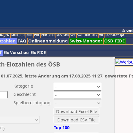
Servert
TA
JPN
MKD
LTU
NED
POL
POR
ROU
RUS
SRB
SVK
SWE
TUR
UKR
VIE
FontSize:11pt
ozahlen
FAQ
Onlineanmeldung
Swiss-Manager
ÖSB
FIDE
T
Elo Vorschau
Elo FIDE
ch-Elozahlen des ÖSB
 01.07.2025, letzte Änderung am 17.08.2025 11:27, gewertete P
Kategorie
Geschlecht
Spielberechtigung
Top 100
UT)