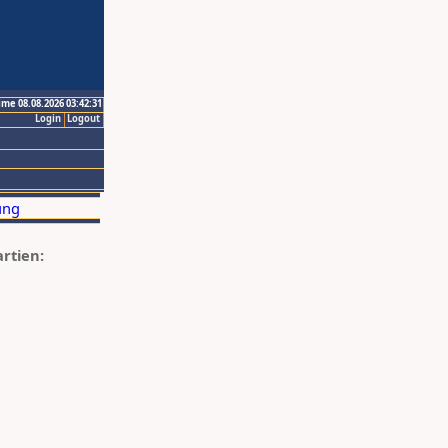
ime 08.08.2026 03:42:31
Login
Logout
artien: