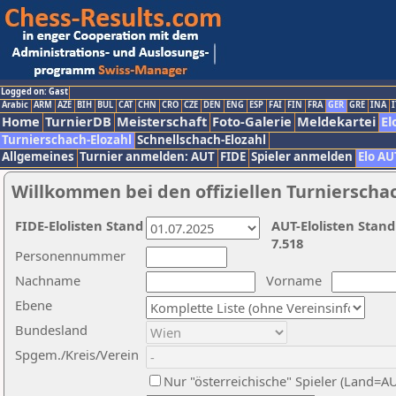
Logged on: Gast
Arabic
ARM
AZE
BIH
BUL
CAT
CHN
CRO
CZE
DEN
ENG
ESP
FAI
FIN
FRA
GER
GRE
INA
I
Home
TurnierDB
Meisterschaft
Foto-Galerie
Meldekartei
El
Turnierschach-Elozahl
Schnellschach-Elozahl
Allgemeines
Turnier anmelden: AUT
FIDE
Spieler anmelden
Elo AU
Willkommen bei den offiziellen Turnierscha
FIDE-Elolisten Stand
AUT-Elolisten Stand
7.518
Personennummer
Nachname
Vorname
Ebene
Bundesland
Spgem./Kreis/Verein
Nur "österreichische" Spieler (Land=A