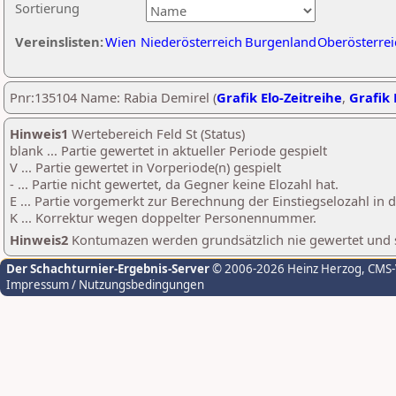
Sortierung
Vereinslisten:
Wien
Niederösterreich
Burgenland
Oberösterrei
Pnr:135104 Name: Rabia Demirel (
Grafik Elo-Zeitreihe
,
Grafik 
Hinweis1
Wertebereich Feld St (Status)
blank ... Partie gewertet in aktueller Periode gespielt
V ... Partie gewertet in Vorperiode(n) gespielt
- ... Partie nicht gewertet, da Gegner keine Elozahl hat.
E ... Partie vorgemerkt zur Berechnung der Einstiegselozahl in
K ... Korrektur wegen doppelter Personennummer.
Hinweis2
Kontumazen werden grundsätzlich nie gewertet und sin
Der Schachturnier-Ergebnis-Server
© 2006-2026 Heinz Herzog
, CMS
Impressum / Nutzungsbedingungen