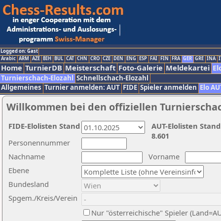
Logged on: Gast
Arabic
ARM
AZE
BIH
BUL
CAT
CHN
CRO
CZE
DEN
ENG
ESP
FAI
FIN
FRA
GER
GRE
INA
I
Home
TurnierDB
Meisterschaft
Foto-Galerie
Meldekartei
El
Turnierschach-Elozahl
Schnellschach-Elozahl
Allgemeines
Turnier anmelden: AUT
FIDE
Spieler anmelden
Elo AU
Willkommen bei den offiziellen Turnierscha
FIDE-Elolisten Stand
AUT-Elolisten Stand
8.601
Personennummer
Nachname
Vorname
Ebene
Bundesland
Spgem./Kreis/Verein
Nur "österreichische" Spieler (Land=A