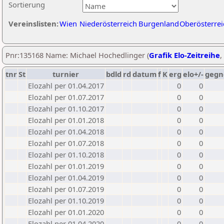
Sortierung
Vereinslisten:
Wien
Niederösterreich
Burgenland
Oberösterrei
Pnr:135168 Name: Michael Hochedlinger (
Grafik Elo-Zeitreihe
,
tnr
St
turnier
bdld
rd
datum
f
K
erg
elo+/-
gegn
Elozahl per 01.04.2017
0
0
Elozahl per 01.07.2017
0
0
Elozahl per 01.10.2017
0
0
Elozahl per 01.01.2018
0
0
Elozahl per 01.04.2018
0
0
Elozahl per 01.07.2018
0
0
Elozahl per 01.10.2018
0
0
Elozahl per 01.01.2019
0
0
Elozahl per 01.04.2019
0
0
Elozahl per 01.07.2019
0
0
Elozahl per 01.10.2019
0
0
Elozahl per 01.01.2020
0
0
Elozahl per 01.04.2020
0
0