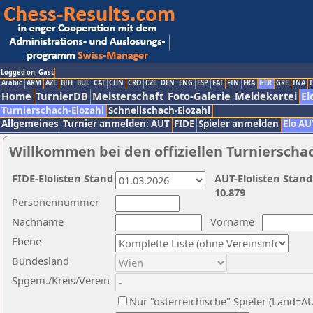
Logged on: Gast
Arabic
ARM
AZE
BIH
BUL
CAT
CHN
CRO
CZE
DEN
ENG
ESP
FAI
FIN
FRA
GER
GRE
INA
I
Home
TurnierDB
Meisterschaft
Foto-Galerie
Meldekartei
El
Turnierschach-Elozahl
Schnellschach-Elozahl
Allgemeines
Turnier anmelden: AUT
FIDE
Spieler anmelden
Elo AU
Willkommen bei den offiziellen Turnierscha
FIDE-Elolisten Stand
AUT-Elolisten Stand
10.879
Personennummer
Nachname
Vorname
Ebene
Bundesland
Spgem./Kreis/Verein
Nur "österreichische" Spieler (Land=A