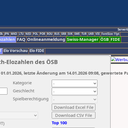
Servert
TA
JPN
MKD
LTU
NED
POL
POR
ROU
RUS
SRB
SVK
SWE
TUR
UKR
VIE
FontSize:11pt
ozahlen
FAQ
Onlineanmeldung
Swiss-Manager
ÖSB
FIDE
T
Elo Vorschau
Elo FIDE
ch-Elozahlen des ÖSB
 01.01.2026, letzte Änderung am 14.01.2026 09:08, gewertete P
Kategorie
Geschlecht
Spielberechtigung
Top 100
UT)