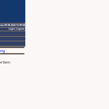
ime 09.08.2026 13:49:58
Login
Logout
artien: