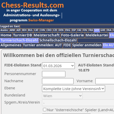
Logged on: Gast
Arabic
ARM
AZE
BIH
BUL
CAT
CHN
CRO
CZE
DEN
ENG
ESP
FAI
FIN
FRA
GER
GRE
INA
I
Home
TurnierDB
Meisterschaft
Foto-Galerie
Meldekartei
El
Turnierschach-Elozahl
Schnellschach-Elozahl
Allgemeines
Turnier anmelden: AUT
FIDE
Spieler anmelden
Elo AU
Willkommen bei den offiziellen Turnierscha
FIDE-Elolisten Stand
AUT-Elolisten Stand
10.879
Personennummer
Nachname
Vorname
Ebene
Bundesland
Spgem./Kreis/Verein
Nur "österreichische" Spieler (Land=A