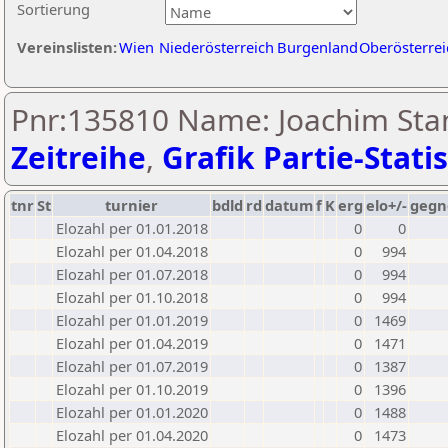
Sortierung
Vereinslisten:
Wien
Niederösterreich
Burgenland
Oberösterrei
Pnr:135810 Name: Joachim Stan
Zeitreihe
,
Grafik Partie-Statis
tnr
St
turnier
bdld
rd
datum
f
K
erg
elo+/-
gegn
Elozahl per 01.01.2018
0
0
Elozahl per 01.04.2018
0
994
Elozahl per 01.07.2018
0
994
Elozahl per 01.10.2018
0
994
Elozahl per 01.01.2019
0
1469
Elozahl per 01.04.2019
0
1471
Elozahl per 01.07.2019
0
1387
Elozahl per 01.10.2019
0
1396
Elozahl per 01.01.2020
0
1488
Elozahl per 01.04.2020
0
1473