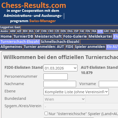
Logged on: Gast
Arabic
ARM
AZE
BIH
BUL
CAT
CHN
CRO
CZE
DEN
ENG
ESP
FAI
FIN
FRA
GER
GRE
INA
I
Home
TurnierDB
Meisterschaft
Foto-Galerie
Meldekartei
El
Turnierschach-Elozahl
Schnellschach-Elozahl
Allgemeines
Turnier anmelden: AUT
FIDE
Spieler anmelden
Elo AU
Willkommen bei den offiziellen Turnierscha
FIDE-Elolisten Stand
AUT-Elolisten Stand
10.879
Personennummer
Nachname
Vorname
Ebene
Bundesland
Spgem./Kreis/Verein
Nur "österreichische" Spieler (Land=A