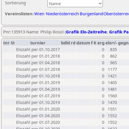
Sortierung
Vereinslisten:
Wien
Niederösterreich
Burgenland
Oberösterrei
Pnr:135913 Name: Philip Rosol (
Grafik Elo-Zeitreihe
,
Grafik Par
tnr
St
turnier
bdld
rd
datum
f
K
erg
elo+/-
gegn
Elozahl per 01.10.2017
0
835
Elozahl per 01.01.2018
0
862
Elozahl per 01.04.2018
0
965
Elozahl per 01.07.2018
0
1177
Elozahl per 01.10.2018
0
1421
Elozahl per 01.01.2019
0
1405
Elozahl per 01.04.2019
0
1481
Elozahl per 01.07.2019
0
1560
Elozahl per 01.10.2019
0
1470
Elozahl per 01.01.2020
0
1551
Elozahl per 01.04.2020
0
1552
Elozahl per 01.07.2020
0
1552
Elozahl per 01.10.2020
0
1622