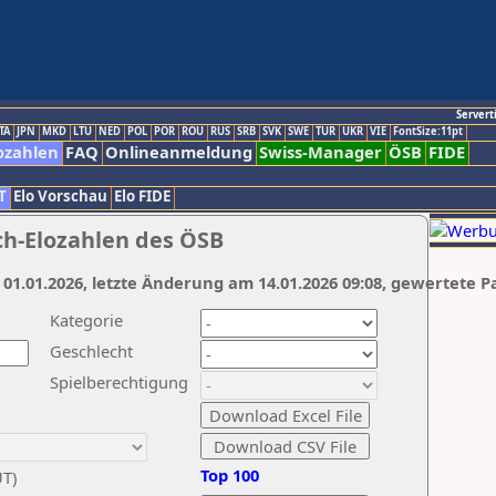
Servert
TA
JPN
MKD
LTU
NED
POL
POR
ROU
RUS
SRB
SVK
SWE
TUR
UKR
VIE
FontSize:11pt
ozahlen
FAQ
Onlineanmeldung
Swiss-Manager
ÖSB
FIDE
T
Elo Vorschau
Elo FIDE
ch-Elozahlen des ÖSB
 01.01.2026, letzte Änderung am 14.01.2026 09:08, gewertete P
Kategorie
Geschlecht
Spielberechtigung
Top 100
UT)