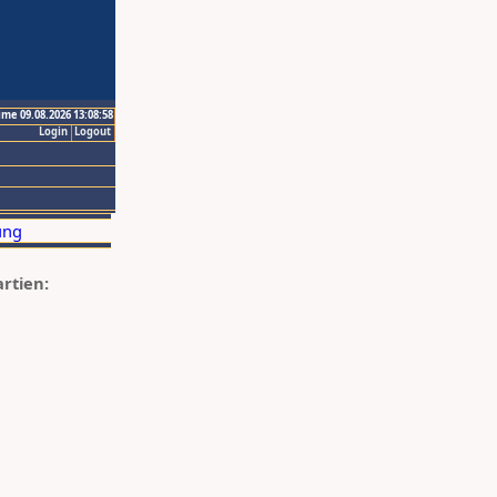
ime 09.08.2026 13:08:58
Login
Logout
artien: