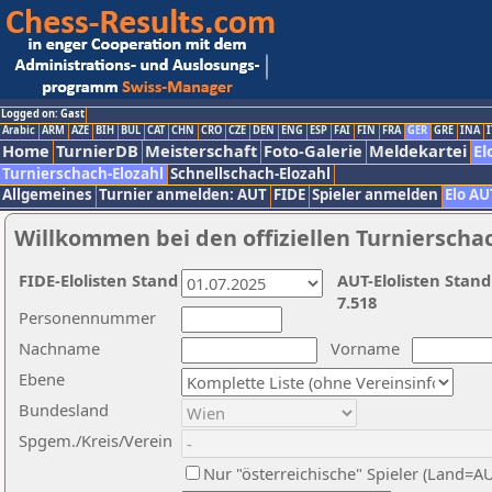
Logged on: Gast
Arabic
ARM
AZE
BIH
BUL
CAT
CHN
CRO
CZE
DEN
ENG
ESP
FAI
FIN
FRA
GER
GRE
INA
I
Home
TurnierDB
Meisterschaft
Foto-Galerie
Meldekartei
El
Turnierschach-Elozahl
Schnellschach-Elozahl
Allgemeines
Turnier anmelden: AUT
FIDE
Spieler anmelden
Elo AU
Willkommen bei den offiziellen Turnierscha
FIDE-Elolisten Stand
AUT-Elolisten Stand
7.518
Personennummer
Nachname
Vorname
Ebene
Bundesland
Spgem./Kreis/Verein
Nur "österreichische" Spieler (Land=A