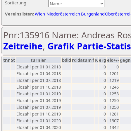
Sortierung
Vereinslisten:
Wien
Niederösterreich
Burgenland
Oberösterrei
Pnr:135916 Name: Andreas Ros
Zeitreihe
,
Grafik Partie-Statis
tnr
St
turnier
bdld
rd
datum
f
K
erg
elo+/-
gegn
Elozahl per 01.01.2018
0
0
Elozahl per 01.04.2018
0
1201
Elozahl per 01.07.2018
0
1219
Elozahl per 01.10.2018
0
1246
Elozahl per 01.01.2019
0
1253
Elozahl per 01.04.2019
0
1250
Elozahl per 01.07.2019
0
1250
Elozahl per 01.10.2019
0
1281
Elozahl per 01.01.2020
0
1307
Elozahl per 01.04.2020
0
1342