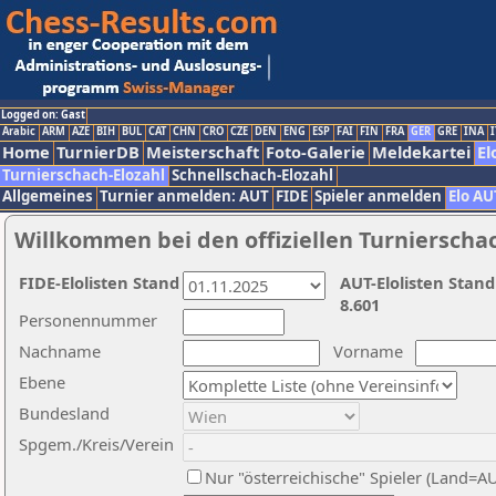
Logged on: Gast
Arabic
ARM
AZE
BIH
BUL
CAT
CHN
CRO
CZE
DEN
ENG
ESP
FAI
FIN
FRA
GER
GRE
INA
I
Home
TurnierDB
Meisterschaft
Foto-Galerie
Meldekartei
El
Turnierschach-Elozahl
Schnellschach-Elozahl
Allgemeines
Turnier anmelden: AUT
FIDE
Spieler anmelden
Elo AU
Willkommen bei den offiziellen Turnierscha
FIDE-Elolisten Stand
AUT-Elolisten Stand
8.601
Personennummer
Nachname
Vorname
Ebene
Bundesland
Spgem./Kreis/Verein
Nur "österreichische" Spieler (Land=A