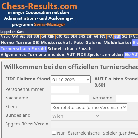
Logged on: Gast
Arabic
ARM
AZE
BIH
BUL
CAT
CHN
CRO
CZE
DEN
ENG
ESP
FAI
FIN
FRA
GER
GRE
INA
I
Home
TurnierDB
Meisterschaft
Foto-Galerie
Meldekartei
El
Turnierschach-Elozahl
Schnellschach-Elozahl
Allgemeines
Turnier anmelden: AUT
FIDE
Spieler anmelden
Elo AU
Willkommen bei den offiziellen Turnierscha
FIDE-Elolisten Stand
AUT-Elolisten Stand
8.601
Personennummer
Nachname
Vorname
Ebene
Bundesland
Spgem./Kreis/Verein
Nur "österreichische" Spieler (Land=A