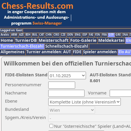
Logged on: Gast
Arabic
ARM
AZE
BIH
BUL
CAT
CHN
CRO
CZE
DEN
ENG
ESP
FAI
FIN
FRA
GER
GRE
INA
I
Home
TurnierDB
Meisterschaft
Foto-Galerie
Meldekartei
El
Turnierschach-Elozahl
Schnellschach-Elozahl
Allgemeines
Turnier anmelden: AUT
FIDE
Spieler anmelden
Elo AU
Willkommen bei den offiziellen Turnierscha
FIDE-Elolisten Stand
AUT-Elolisten Stand
8.601
Personennummer
Nachname
Vorname
Ebene
Bundesland
Spgem./Kreis/Verein
Nur "österreichische" Spieler (Land=A