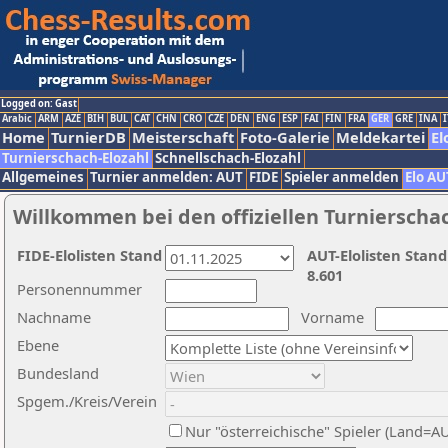
Logged on: Gast
Arabic
ARM
AZE
BIH
BUL
CAT
CHN
CRO
CZE
DEN
ENG
ESP
FAI
FIN
FRA
GER
GRE
INA
I
Home
TurnierDB
Meisterschaft
Foto-Galerie
Meldekartei
El
Turnierschach-Elozahl
Schnellschach-Elozahl
Allgemeines
Turnier anmelden: AUT
FIDE
Spieler anmelden
Elo AU
Willkommen bei den offiziellen Turnierscha
FIDE-Elolisten Stand
AUT-Elolisten Stand
8.601
Personennummer
Nachname
Vorname
Ebene
Bundesland
Spgem./Kreis/Verein
Nur "österreichische" Spieler (Land=A