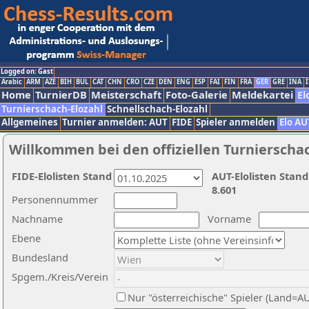
Logged on: Gast
Arabic
ARM
AZE
BIH
BUL
CAT
CHN
CRO
CZE
DEN
ENG
ESP
FAI
FIN
FRA
GER
GRE
INA
I
Home
TurnierDB
Meisterschaft
Foto-Galerie
Meldekartei
El
Turnierschach-Elozahl
Schnellschach-Elozahl
Allgemeines
Turnier anmelden: AUT
FIDE
Spieler anmelden
Elo AU
Willkommen bei den offiziellen Turnierscha
FIDE-Elolisten Stand
AUT-Elolisten Stand
8.601
Personennummer
Nachname
Vorname
Ebene
Bundesland
Spgem./Kreis/Verein
Nur "österreichische" Spieler (Land=A