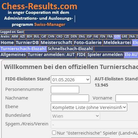
Logged on: Gast
Arabic
ARM
AZE
BIH
BUL
CAT
CHN
CRO
CZE
DEN
ENG
ESP
FAI
FIN
FRA
GER
GRE
INA
I
Home
TurnierDB
Meisterschaft
Foto-Galerie
Meldekartei
El
Turnierschach-Elozahl
Schnellschach-Elozahl
Allgemeines
Turnier anmelden: AUT
FIDE
Spieler anmelden
Elo AU
Willkommen bei den offiziellen Turnierscha
FIDE-Elolisten Stand
AUT-Elolisten Stand
13.945
Personennummer
Nachname
Vorname
Ebene
Bundesland
Spgem./Kreis/Verein
Nur "österreichische" Spieler (Land=A