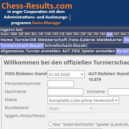
Logged on: Gast
Arabic
ARM
AZE
BIH
BUL
CAT
CHN
CRO
CZE
DEN
ENG
ESP
FAI
FIN
FRA
GER
GRE
INA
I
Home
TurnierDB
Meisterschaft
Foto-Galerie
Meldekartei
El
Turnierschach-Elozahl
Schnellschach-Elozahl
Allgemeines
Turnier anmelden: AUT
FIDE
Spieler anmelden
Elo AU
Willkommen bei den offiziellen Turnierscha
FIDE-Elolisten Stand
AUT-Elolisten Stand
10.879
Personennummer
Nachname
Vorname
Ebene
Bundesland
Spgem./Kreis/Verein
Nur "österreichische" Spieler (Land=A