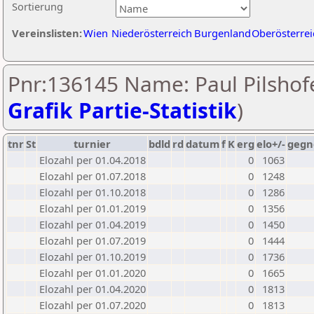
Sortierung
Vereinslisten:
Wien
Niederösterreich
Burgenland
Oberösterrei
Pnr:136145 Name: Paul Pilshofe
Grafik Partie-Statistik
)
tnr
St
turnier
bdld
rd
datum
f
K
erg
elo+/-
gegn
Elozahl per 01.04.2018
0
1063
Elozahl per 01.07.2018
0
1248
Elozahl per 01.10.2018
0
1286
Elozahl per 01.01.2019
0
1356
Elozahl per 01.04.2019
0
1450
Elozahl per 01.07.2019
0
1444
Elozahl per 01.10.2019
0
1736
Elozahl per 01.01.2020
0
1665
Elozahl per 01.04.2020
0
1813
Elozahl per 01.07.2020
0
1813