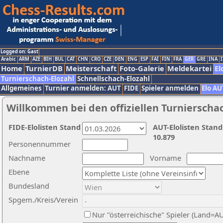
Logged on: Gast
Arabic
ARM
AZE
BIH
BUL
CAT
CHN
CRO
CZE
DEN
ENG
ESP
FAI
FIN
FRA
GER
GRE
INA
I
Home
TurnierDB
Meisterschaft
Foto-Galerie
Meldekartei
El
Turnierschach-Elozahl
Schnellschach-Elozahl
Allgemeines
Turnier anmelden: AUT
FIDE
Spieler anmelden
Elo AU
Willkommen bei den offiziellen Turnierscha
FIDE-Elolisten Stand
AUT-Elolisten Stand
10.879
Personennummer
Nachname
Vorname
Ebene
Bundesland
Spgem./Kreis/Verein
Nur "österreichische" Spieler (Land=A