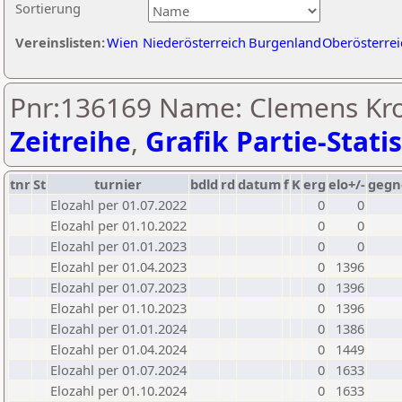
Sortierung
Vereinslisten:
Wien
Niederösterreich
Burgenland
Oberösterrei
Pnr:136169 Name: Clemens Krop
Zeitreihe
,
Grafik Partie-Statis
tnr
St
turnier
bdld
rd
datum
f
K
erg
elo+/-
gegn
Elozahl per 01.07.2022
0
0
Elozahl per 01.10.2022
0
0
Elozahl per 01.01.2023
0
0
Elozahl per 01.04.2023
0
1396
Elozahl per 01.07.2023
0
1396
Elozahl per 01.10.2023
0
1396
Elozahl per 01.01.2024
0
1386
Elozahl per 01.04.2024
0
1449
Elozahl per 01.07.2024
0
1633
Elozahl per 01.10.2024
0
1633