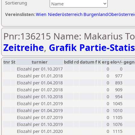
Sortierung
Vereinslisten:
Wien
Niederösterreich
Burgenland
Oberösterrei
Pnr:136215 Name: Makarius Tol
Zeitreihe
,
Grafik Partie-Statis
tnr
St
turnier
bdld
rd
datum
f
K
erg
elo+/-
gegn
Elozahl per 01.10.2017
0
0
Elozahl per 01.01.2018
0
977
Elozahl per 01.04.2018
0
893
Elozahl per 01.07.2018
0
909
Elozahl per 01.10.2018
0
954
Elozahl per 01.01.2019
0
1045
Elozahl per 01.04.2019
0
1010
Elozahl per 01.07.2019
0
1105
Elozahl per 01.10.2019
0
1076
Elozahl per 01.01.2020
0
1115