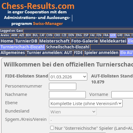
Logged on: Gast
Arabic
ARM
AZE
BIH
BUL
CAT
CHN
CRO
CZE
DEN
ENG
ESP
FAI
FIN
FRA
GER
GRE
INA
I
Home
TurnierDB
Meisterschaft
Foto-Galerie
Meldekartei
El
Turnierschach-Elozahl
Schnellschach-Elozahl
Allgemeines
Turnier anmelden: AUT
FIDE
Spieler anmelden
Elo AU
Willkommen bei den offiziellen Turnierscha
FIDE-Elolisten Stand
AUT-Elolisten Stand
10.879
Personennummer
Nachname
Vorname
Ebene
Bundesland
Spgem./Kreis/Verein
Nur "österreichische" Spieler (Land=A