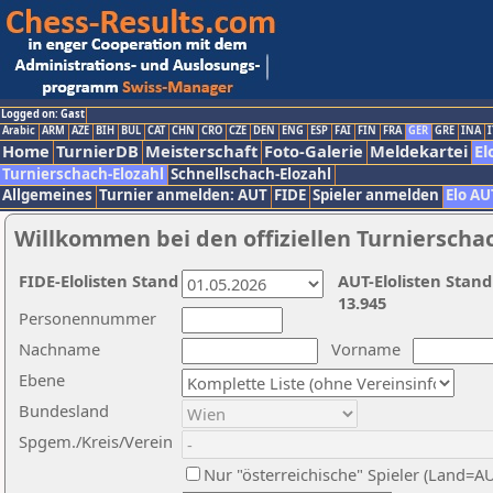
Logged on: Gast
Arabic
ARM
AZE
BIH
BUL
CAT
CHN
CRO
CZE
DEN
ENG
ESP
FAI
FIN
FRA
GER
GRE
INA
I
Home
TurnierDB
Meisterschaft
Foto-Galerie
Meldekartei
El
Turnierschach-Elozahl
Schnellschach-Elozahl
Allgemeines
Turnier anmelden: AUT
FIDE
Spieler anmelden
Elo AU
Willkommen bei den offiziellen Turnierscha
FIDE-Elolisten Stand
AUT-Elolisten Stand
13.945
Personennummer
Nachname
Vorname
Ebene
Bundesland
Spgem./Kreis/Verein
Nur "österreichische" Spieler (Land=A