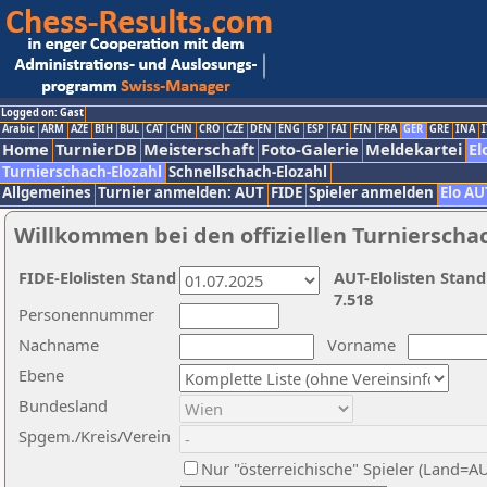
Logged on: Gast
Arabic
ARM
AZE
BIH
BUL
CAT
CHN
CRO
CZE
DEN
ENG
ESP
FAI
FIN
FRA
GER
GRE
INA
I
Home
TurnierDB
Meisterschaft
Foto-Galerie
Meldekartei
El
Turnierschach-Elozahl
Schnellschach-Elozahl
Allgemeines
Turnier anmelden: AUT
FIDE
Spieler anmelden
Elo AU
Willkommen bei den offiziellen Turnierscha
FIDE-Elolisten Stand
AUT-Elolisten Stand
7.518
Personennummer
Nachname
Vorname
Ebene
Bundesland
Spgem./Kreis/Verein
Nur "österreichische" Spieler (Land=A