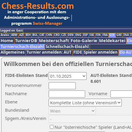
Logged on: Gast
Arabic
ARM
AZE
BIH
BUL
CAT
CHN
CRO
CZE
DEN
ENG
ESP
FAI
FIN
FRA
GER
GRE
INA
I
Home
TurnierDB
Meisterschaft
Foto-Galerie
Meldekartei
El
Turnierschach-Elozahl
Schnellschach-Elozahl
Allgemeines
Turnier anmelden: AUT
FIDE
Spieler anmelden
Elo AU
Willkommen bei den offiziellen Turnierscha
FIDE-Elolisten Stand
AUT-Elolisten Stand
8.601
Personennummer
Nachname
Vorname
Ebene
Bundesland
Spgem./Kreis/Verein
Nur "österreichische" Spieler (Land=A