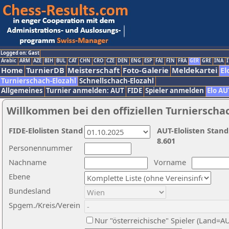
Logged on: Gast
Arabic
ARM
AZE
BIH
BUL
CAT
CHN
CRO
CZE
DEN
ENG
ESP
FAI
FIN
FRA
GER
GRE
INA
I
Home
TurnierDB
Meisterschaft
Foto-Galerie
Meldekartei
El
Turnierschach-Elozahl
Schnellschach-Elozahl
Allgemeines
Turnier anmelden: AUT
FIDE
Spieler anmelden
Elo AU
Willkommen bei den offiziellen Turnierscha
FIDE-Elolisten Stand
AUT-Elolisten Stand
8.601
Personennummer
Nachname
Vorname
Ebene
Bundesland
Spgem./Kreis/Verein
Nur "österreichische" Spieler (Land=A